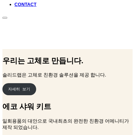
CONTACT
Toggle
sidebar
당신의 건강하고 지속가능한 여정의 동반자,
&
navigation
에코샤워키트
Scroll
down
우리는 고체로 만듭니다.
to
content
솔리드랩은 고체로 친환경 솔루션을 제공 합니다.
자세히 보기
에코 샤워 키트
일회용품의 대안으로 국내최초의 완전한 친환경 어메니티가
제작 되었습니다.